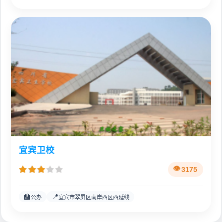
宜宾卫校
3175
🏫
📍
公办
宜宾市翠屏区南岸西区西延线