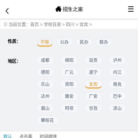
☰
当前位置：
首页
>
学校目录
>
四川
>
宜宾
>
性质：
不限
公办
民办
联办
成都
绵阳
自贡
泸州
地区：
德阳
广元
遂宁
内江
乐山
资阳
宜宾
南充
达州
雅安
广安
巴中
眉山
阿坝
甘孜
凉山
攀枝花
默认
点击率
时间顺序