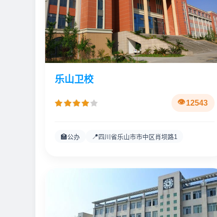
乐山卫校
12543
🏫
📍
公办
四川省乐山市市中区肖坝路1