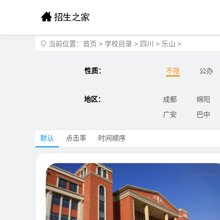
当前位置：
首页
>
学校目录
>
四川
>
乐山
>
性质：
不限
公办
地区：
成都
绵阳
广安
巴中
默认
点击率
时间顺序