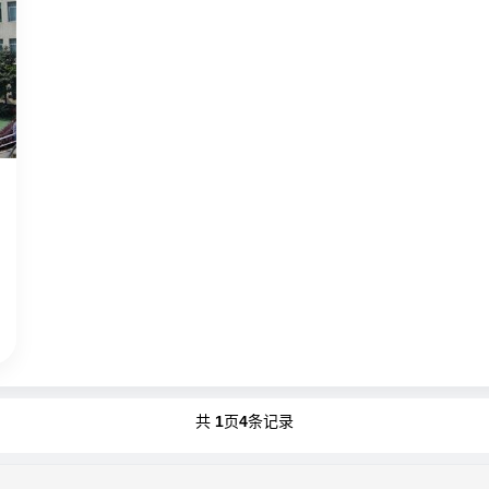
共
1
页
4
条记录