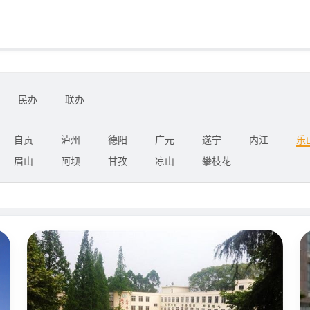
民办
联办
自贡
泸州
德阳
广元
遂宁
内江
乐
眉山
阿坝
甘孜
凉山
攀枝花