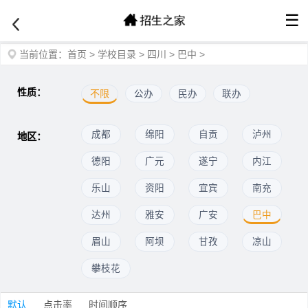
☰
当前位置：
首页
>
学校目录
>
四川
>
巴中
>
性质：
不限
公办
民办
联办
成都
绵阳
自贡
泸州
地区：
德阳
广元
遂宁
内江
乐山
资阳
宜宾
南充
达州
雅安
广安
巴中
眉山
阿坝
甘孜
凉山
攀枝花
默认
点击率
时间顺序