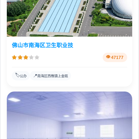
佛山市南海区卫生职业技
47177
🏷️
📍
公办
南海区西樵镇上金瓯