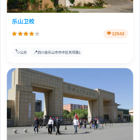
乐山卫校
12543
🏷️
📍
公办
四川省乐山市市中区肖坝路1