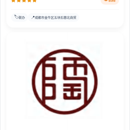
898
🏷️
📍
联办
成都市金牛区五块石蓉北商贸