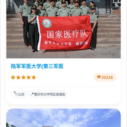
陆军军医大学(第三军医
22218
🏷️
📍
公办
重庆市沙坪坝区高滩岩