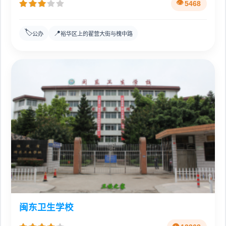
5468
🏷️
📍
公办
裕华区上的翟营大街与槐中路
闽东卫生学校