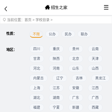
☰
当前位置：
首页
>
学校目录
>
性质：
不限
公办
民办
联办
四川
重庆
贵州
云南
地区：
甘肃
陕西
北京
天津
河北
河南
山东
山西
内蒙古
辽宁
吉林
黑龙江
上海
江苏
安徽
江西
湖北
湖南
广东
广西
福建
宁夏
新疆
西藏