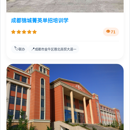
成都锦城菁英单招培训学
71
🏷️
📍
联办
成都市金牛区蓉北商贸大道一