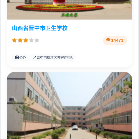
山西省晋中市卫生学校
14471
🏫
📍
公办
晋中市榆次区迎宾西街3