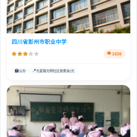
四川省彭州市职业中学
1826
🏫
📍
公办
光星路光明社区居委会(光