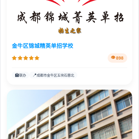
金牛区锦城精英单招学校
898
🏫
📍
联办
成都市金牛区五块石蓉北