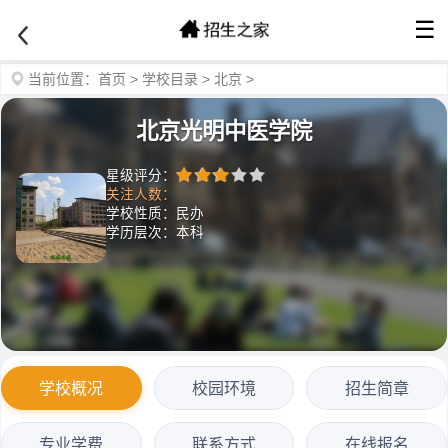
☰
当前位置：
首页
>
学校目录
>
北京
>
北京光明中医学院
星级评分：
关注人数：
学校性质：民办
学历层次：本科
学校概况
校园环境
招生简章
专业学费
联系方式
在线报名