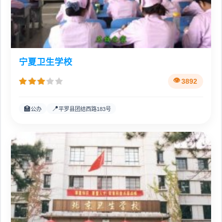
宁夏卫生学校
3892
🏫
📍
公办
平罗县团结西路183号