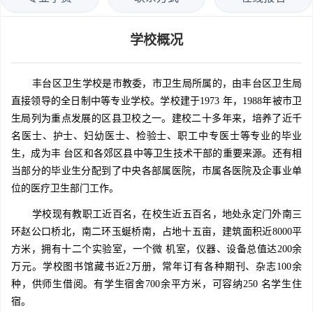
学校概况
丰台区卫生学校是市教委，市卫生局所属的，由丰台区卫生局
直接领导的全日制中等专业学校。学校建于1973 年，1988年被市卫
生局列为重点发展的区县卫校之一。建校二十多年来，培养了近千
名医士、护士、妇幼医士、检验士、职工中专医士等专业的毕业
生，成为丰 台区和各郊区县中等卫生技术干部的重要来源。还有相
当部分的毕业生分配到了中央各部属医院，市属各医院及企事业单
位的医疗卫生部门工作。
学校现有教职工近百名，在校生近五百名，地处永定门外南三
环赵公口桥北，南二环玉蜒桥南，占地十五亩，建筑面积近8000平
方米，拥有十二个实验室，一个微 机室，仪器、设备总值达200余
万元。学校图书馆藏书近2万册，常年订有各种期刊、杂志100余
种，供师生借阅。有学生宿舍700余平方米，可容纳250 名学生住
宿。