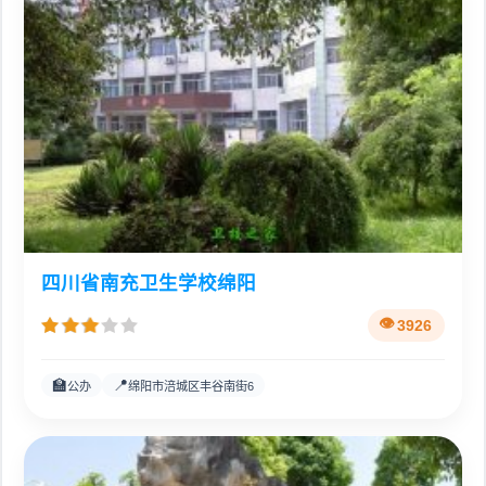
四川省南充卫生学校绵阳
3926
🏫
📍
公办
绵阳市涪城区丰谷南街6