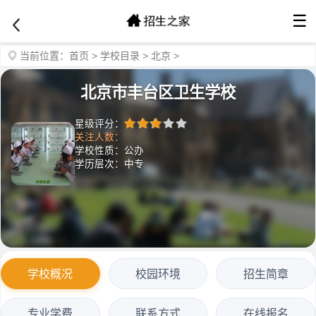
☰
当前位置：
首页
>
学校目录
>
北京
>
北京市丰台区卫生学校
星级评分：
关注人数：
学校性质：公办
学历层次：中专
学校概况
校园环境
招生简章
专业学费
联系方式
在线报名