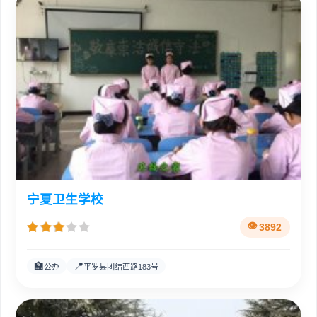
宁夏卫生学校
3892
🏫
📍
公办
平罗县团结西路183号