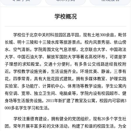
学校概况
学校位于北京中关村科技园区昌平园，现有土地300余亩，毗邻
长城、明十三陵和十三陵水库等旅游景点。校内风景秀丽、依山傍
水、空气清新。学院周围文化气息浓郁，北京联合大学、中国政法
大学、中国石油大学、解放军国防大学等著名高校环布，可谓是学
子理想的求知殿堂。交通十分便利，有多条公交线路途经我校附
近。学校教学设施完善，生活设施齐全。环境优美、静谧，三季有
花，四季常青，具有大批花园式建筑。拥有多媒体教室、护理实践
实验室、多功能厅、计算机中心、体育场等教学设施，学生公寓内
有空调、宽带、独立卫生间、电脑桌等，学院内设有校园超市、健
身场等生活服务设施。2011年新扩建了教室及公寓，校园内可容纳3
000多名学生学习和生活。
学校注重德育建设，拥有健全的党团组织，现有20多个学生社
团，常年开展丰富多彩的文体活动，构建了和谐的校园生活，为全