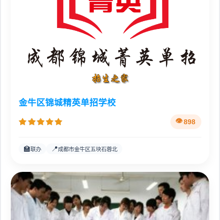
金牛区锦城精英单招学校
898
🏫
📍
联办
成都市金牛区五块石蓉北