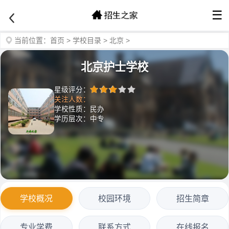
☰
当前位置：
首页
>
学校目录
>
北京
>
北京护士学校
星级评分：
关注人数：
学校性质：民办
学历层次：中专
学校概况
校园环境
招生简章
专业学费
联系方式
在线报名