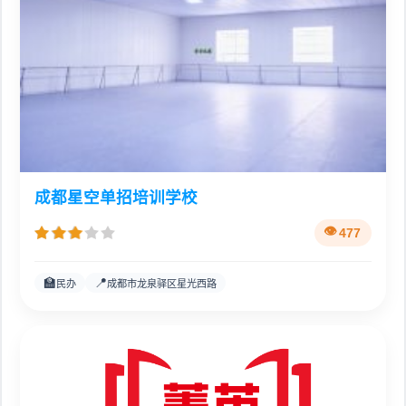
成都星空单招培训学校
477
🏫
📍
民办
成都市龙泉驿区星光西路