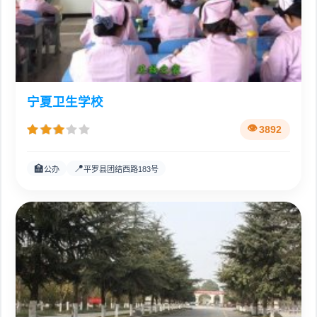
宁夏卫生学校
3892
🏫
📍
公办
平罗县团结西路183号