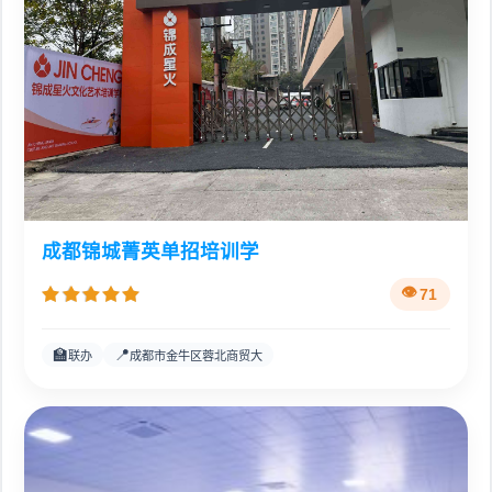
成都锦城菁英单招培训学
71
🏫
📍
联办
成都市金牛区蓉北商贸大