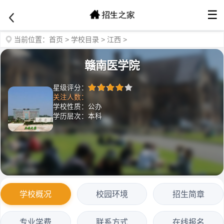
☰
当前位置：
首页
>
学校目录
>
江西
>
赣南医学院
星级评分：
关注人数：
学校性质：公办
学历层次：本科
学校概况
校园环境
招生简章
专业学费
联系方式
在线报名