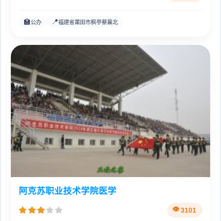
🏫
📍
公办
福建省莆田市枫亭蔡襄北
阿克苏职业技术学院医学
3101