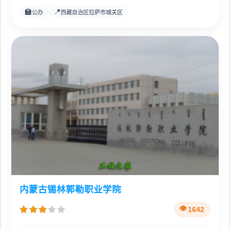
🏫
📍
公办
西藏自治区拉萨市城关区
内蒙古锡林郭勒职业学院
1642