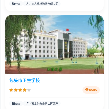
🏫
📍
公办
内蒙古锡林浩特市明安图
包头市卫生学校
6505
🏫
📍
公办
内蒙古包头市青山区康乐