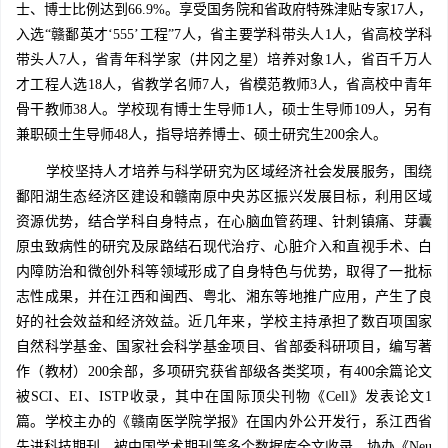
士、博士比例达到66.9%。享受国务院和省政府特殊津贴专家17人，
入选“赣鄱英才‘555’工程”7人，省主要学科带头人1人，省高校学科
带头人7人，省青年科学家（井冈之星）培养对象1人，省百千万人
才工程人选18人，省教学名师7人，省模范教师3人，省高校中青年
骨干教师38人。学校现有博士生导师1人，硕士生导师109人，另有
兼职硕士生导师48人，指导培养博士、硕士研究生200余人。
学校坚持人才培养与科学研究为区域经济社会发展服务，围绕
鄱阳湖生态经济区建设和赣南原中央苏区振兴发展目标，利用区域
资源优势，结合学科自身特点，在心脑血管药理、针刺镇痛、芽囊
原虫致病性的研究及尿路结石现代治疗、心脏介入和直视手术、白
内障防治和微创外科等领域形成了自身特色与优势，取得了一批标
志性成果，并在江西和闽西、粤北、湘东等地推广应用，产生了良
好的社会效益和经济效益。近几年来，学校主持承担了数百项国家
自然科学基金、国家社会科学基金项目、省部委科研项目，编写著
作（教材）200余部，多项研究获省部级各类奖项，有400余篇论文
被SCI、EI、ISTP收录，其中在国际顶尖刊物《Cell》发表论文1
篇。学校主办的《赣南医学院学报》在国内外公开发行，系江西省
先进科技期刊，被中国学术期刊等多个数据库全文收录，协办《Neu