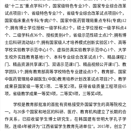
级“十二五”重点学科3个，国家级特色专业3个、国家专业综合改革
试点项目1个、省级特色专业7个，省级专业综合改革试点项目6个，
国家临床重点专科(专病)7个、国家中医药管理局重点专科(专病)12
个;拥有博士学位授权一级学科点2个，硕士学位授权一级学科点4
个、二级学科点36个、授权类别4个，省级示范性硕士点2个;拥有博
士后科研流动站1个;拥有国家级人才培养模式创新实验区1个、高等
学校实验教学示范中心1个、虚拟仿真实验教学示范中心1个、大学
生校外实践教育基地1个、本科专业综合改革试点1个、精品课程2
门、精品资源共享课2门、双语示范课1门、精品视频公开课1门、教
学团队1个;拥有教育部高等学校特色专业建设点3个，教育部、国家
中医药管理局卓越医生(中医)教育培养计划改革试点项目2个。教学
成果获国家级一等奖1项、二等奖2项。获得省级质量工程项目65
项，省级教学成果一等奖9项，二等奖9项，三等奖4项。
学校是教育部批准的首批有资格接受外国留学生的高等院校之
一。与20多个国家和地区的科研、医疗、教育机构建立了长期的合
作关系，已招收留学生博士研究生，在韩国建有世明大学孔子学
院，连续4年被评为“江西省留学生教育先进单位”。2015年，创立了