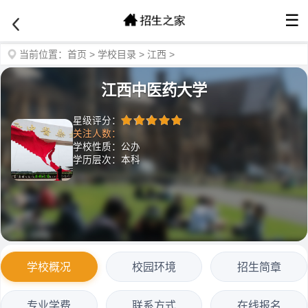
☰
当前位置：
首页
>
学校目录
>
江西
>
江西中医药大学
星级评分：
关注人数：
学校性质：公办
学历层次：本科
学校概况
校园环境
招生简章
专业学费
联系方式
在线报名