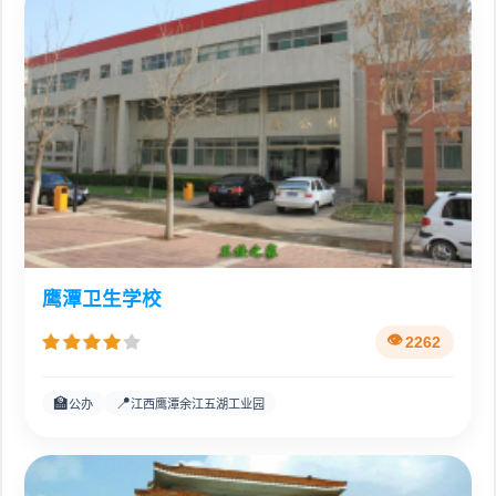
鹰潭卫生学校
2262
🏫
📍
公办
江西鹰潭余江五湖工业园