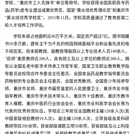
学校、“重庆市工人先锋号”单位等称号。学校获得全国高职高专药
品(药学)类专业建设成果优秀奖、国家“黄炎培优秀理论奖”和重庆市
“黄炎培优秀学校奖”。2015年11月，学校高质量通过了教育部第二
轮人才培养工作评估。
学校本部占地面积近40万平方米，固定资产超过7亿。图书馆藏
书50多万册，建有主干为千兆的校园网络基础平台和设备先进的电
子阅览室。校本部教授、副教授等副高以上专业技术人员140余人，
“双师”素质教师近200人，具有硕士及以上学位的教师近200人。拥
有以全国名老中医学术传承工作室专家、国家卫生职业教育教学指
导委员会校院合作专委会主任委员、全国食品药品教学指导委员会
药物制剂专业委员会主任委员、全国优秀教师、全国青少年培养导
师、重庆市名师、重庆市最受喜爱的人民健康卫士、重庆市名中医
指导教师、重庆市学术技术带头人、重庆市十佳教师、重庆市教书
育人楷模、重庆中医药行业协会会长、重庆市全科医学会会长等为
代表的优秀师资队伍。学校近三年担任全国教材主编120余人次(其
中国家级规划教材19人次)、副主编120余人次，立项各级各类科研
教研项目200余项，获省部级课题立项50余项，获省部级及以上科技
成果奖和社科成果奖7项，省部级教学成果奖2项，厅局级成果奖7