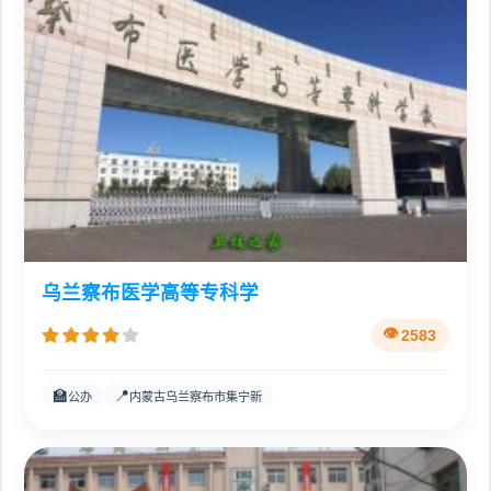
乌兰察布医学高等专科学
2583
🏫
📍
公办
内蒙古乌兰察布市集宁新