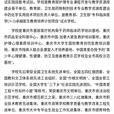
试实践技能考试站。学校是教育部护理专业课程开发与教学资源库
建设骨干单位、教育部、卫生部药物制剂技术专业教学资源库建设
中药化学实用技术项目负责人单位，是教育部、卫生部“专科临床医
学(3+2)卓越医生教育培养计划项目”试点学校。
学校是重庆市基层医疗机构骨干药师临床药学培训基地、重庆
市药品安全科普中心、重庆市中国-加拿大紧急救护培训基地，重庆
护理心理素质培训中心、重庆市大学生国防教育创伤急救培训基
地、重庆市残疾人联合会康复人才培养基地、中国青爱办授予的“青
少年心理健康、性健康、防艾及慈善教育示范学校及全市高校示范
基地”。
学校先后荣获全国卫生系统先进单位、全国五四红旗团委、全
国教科文卫体系统先进工会组织、全国“巾帼文明岗”、全国女职工
培训示范学校、全国大学生“三下乡”社会实践先进团队、“中国青爱
工程十所标杆小屋”等称号，荣获重庆市文明单位、重庆市依法治校
示范学校、重庆市模范职工之家、重庆市三八红旗集体、重庆市职
业技术教育先进集体、重庆市高等学校教学质量与教学改革工程先
进单位、重庆市大中专毕业生就业工作先进集体、重庆市德育特色