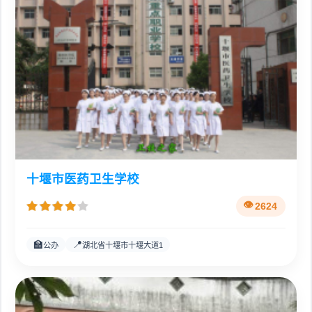
十堰市医药卫生学校
2624
🏫
📍
公办
湖北省十堰市十堰大道1