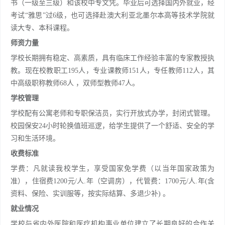
书（一级至三级）和该校中专文凭。毕业后可选择国内外就业，经
考试“雅思”过6级，也可选择赴澳大利亚北墨尔本高等技术学院就
读大专、本科课程。
师资力量
学校长期拥有稳定、高素质，具有临床工作经验丰富的专家教授执
教。现在校教职工195人，专业课教师151人，专任教师112人，其
中高级职称教师68人 ，双师型教师47人。
学校管理
学校配有公寓老师和专职保洁员，实行开放式办学，封闭式管理。
校园保安24小时轮换值班巡逻，给学生提供了一个舒适、安全的学
习和生活环境。
收费标准
学费：凡就读我校学生，享受国家免学费（以当年国家政策为
准），住宿费1200元/人.年（空调房），代管费：1700元/人.年(含
资料、保险、实训服等，按实际结算、多退少补) 。
就业情况
学校与省内外医院和医疗机构事业单位建立了长期良好的合作关