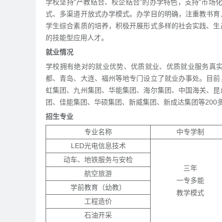
学校坚持“产教结合、校企结合”的办学特色，支持“市场
式、多渠道开放式办学模式。办学目的明确，注重教书育
学生综合素质的培养，积极开展形式多样的社会实践、生
的技能型应用人才。
就业情况
学校拥有绝对的就业优势、优质就业、优质就业服务真
都、青岛、大连、福州等地专门设立了就业办事处。目前
虹集团、九州集团、华能集团、海尔集团、中国海关、昆
团、佳能集团、华硕集团、新威集团、新成达集团等20
招生专业
专业名称
中专学制
LED光电信息技术
动车、地铁服务与安检
三年
航空旅游
一专多能
学前教育（幼教）
教学模式
工程造价
石油开采