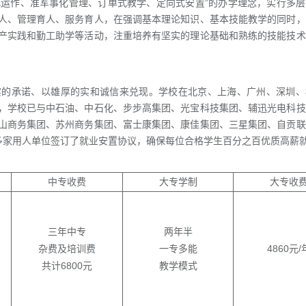
化运作、准军事化管理、订单式教学、定向式安置”的办学理念，实行多
人、管理育人、服务育人，在强调基本理论知识、基本技能教学的同时，
产实践和勤工助学等活动，注重培养有坚实的理论基础和熟练的技能技术
实的承诺、以雄厚的实和诚信来兑现。学校在北京、上海、广州、深圳、
，学校已与中石油、中石化、步步高集团、光宝科技集团、辅迅光电科技
山商务集团、苏州商务集团、富士康集团、康佳集团、三星集团、自贡联
0多家用人单位签订了就业安置协议，确保每位合格学生百分之百优质高薪
中专收费
大专学制
大专收
三年中专
两年半
杂费及培训费
一专多能
4860元/
共计6800元
教学模式