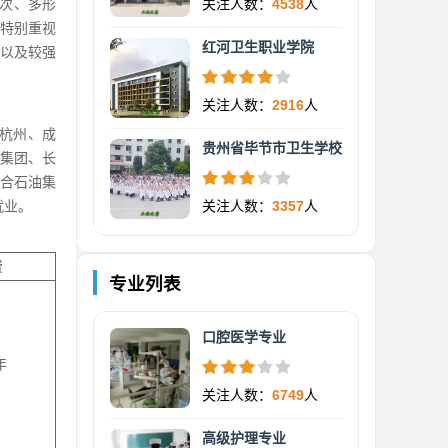
层次、多形
关注人数：
4538
人
特别重视
红河卫生职业学院
以及较强
关注人数：
2916
人
杭州、成
贵州省毕节市卫生学校
集团、长
合石油集
就业。
关注人数：
3357
人
费
专业列表
口腔医学专业
年
关注人数：
6749
人
高级护理专业