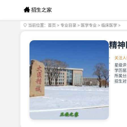
当前位置：
首页
>
专业目录
>
医学专业
>
临床医学
>
精神
关注人
星级评
学历层
所属分
招生对