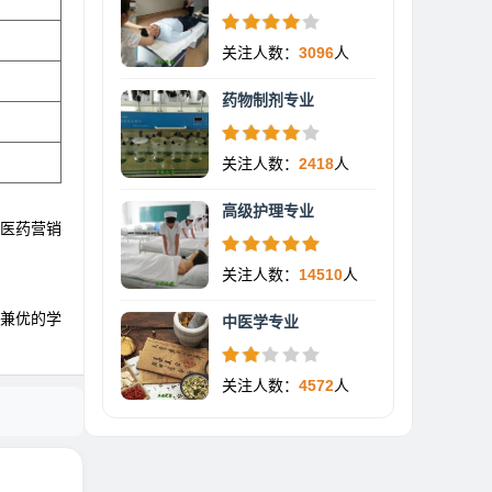
关注人数：
3096
人
药物制剂专业
关注人数：
2418
人
高级护理专业
，医药营销
关注人数：
14510
人
学兼优的学
中医学专业
关注人数：
4572
人