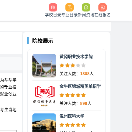
学校目录
专业目录
新闻资讯
在线报名
院校展示
黄冈职业技术学院
关注人数：
1808
人
为莘莘学
金牛区锦城精英单招学
的专业技
生就业创业
关注人数：
898
人
以考生当地
温州医科大学