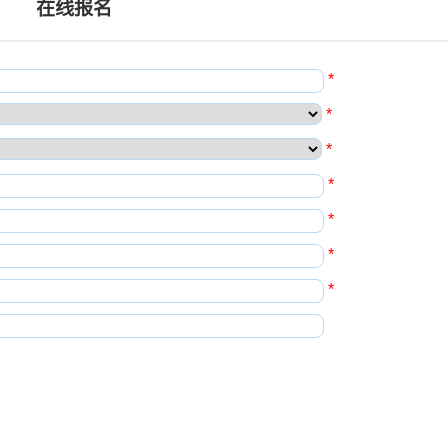
在线报名
*
*
*
*
*
*
*