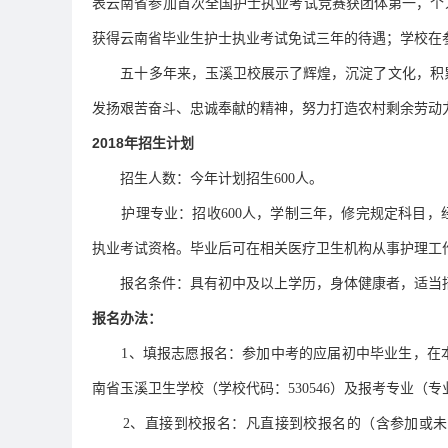
表云南省参加首次全国护士执业考试竞赛获团体第一，个
获得云南省毕业生护士执业考试免试三年的待遇；学校在参
五十多年来，玉溪卫校展示了辉煌，沉淀了文化，积累
发扬艰苦奋斗、忠诚奉献的精神，努力打造农村剩余劳动
2018年招生计划
招生人数：今年计划招生600人。
护理专业：招收600人，学制三年，修完规定科目
执业考试资格。毕业后可在相关医疗卫生机构从事护理工
报名条件：具有初中及以上学历，身体健康者，适当
报名办法：
1、填报志愿报名：参加中考的应届初中毕业生，在
南省玉溪卫生学校（学校代码：530546）及报考专业（专业
2、直接到校报名：凡直接到校报名的（含参加或