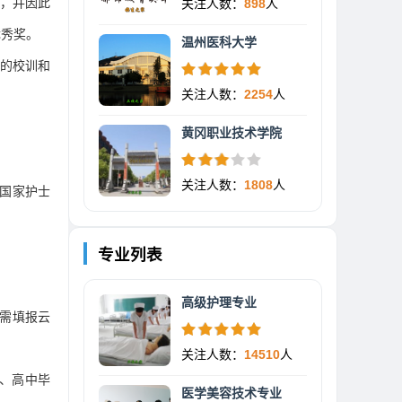
，并因此
关注人数：
898
人
优秀奖。
温州医科大学
”的校训和
关注人数：
2254
人
黄冈职业技术学院
关注人数：
1808
人
加国家护士
专业列表
高级护理专业
需填报云
关注人数：
14510
人
、高中毕
医学美容技术专业