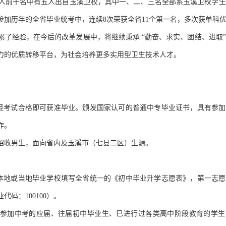
人前十名中有五人出自玉溪卫校，其中一、二、三名全部系玉溪卫校学生
加历年的全省毕业统考中，连续8次荣获全省11个第一名，多次获单科
了经验，在今后的改革发展中，将继续秉承 “勤奋、求实、团结、进取
力的优质转移平台，为社会培养更多实用型卫生技术人才。
，经考试合格即可获准毕业。颁发国家认可的普通中专毕业证书，具有参
作。
招收男生，面向省内及玉溪市（七县二区）生源。
本地或当地毕业学校填写全省统一的《初中毕业升学志愿表》，第一志愿
代码：100100）。
未参加中考的应届、往届初中毕业生、巳进行过各类高中阶段教育的学生