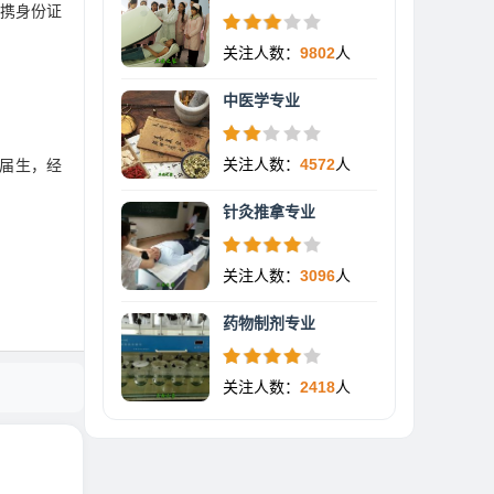
号携身份证
关注人数：
9802
人
中医学专业
关注人数：
4572
人
届生，经
针灸推拿专业
关注人数：
3096
人
药物制剂专业
关注人数：
2418
人