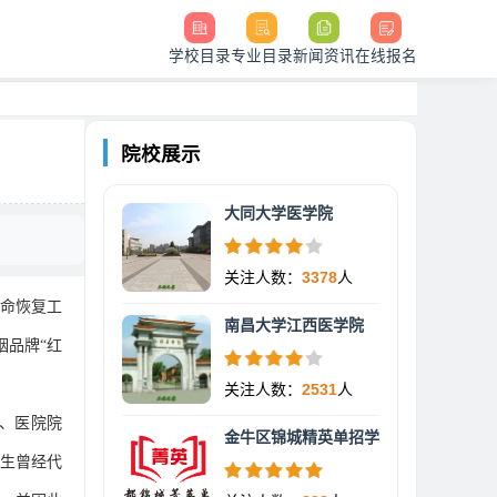
学校目录
专业目录
新闻资讯
在线报名
院校展示
大同大学医学院
关注人数：
3378
人
革命恢复工
南昌大学江西医学院
烟品牌“红
关注人数：
2531
人
家、医院院
金牛区锦城精英单招学
生曾经代