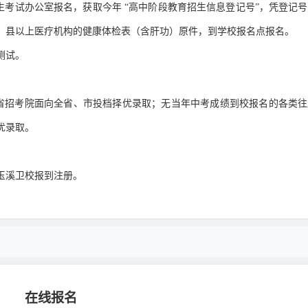
生考试办公室报名，获取今年 “高中阶段教育招生信息登记号”，凭登记
，县以上医疗机构的健康体检表（含肝功）原件，到学校报名点报名。
测试。
省招考院面向全省、市投档择优录取；无当年中考成绩到校报名的各类往
优录取。
玉溪卫校报到注册。
在线报名