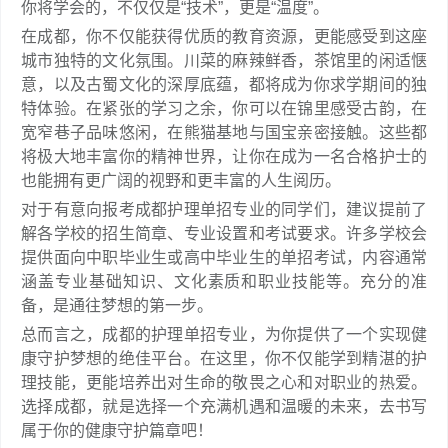
你将学会的，不仅仅是“技术”，更是“温度”。
在成都，你不仅能获得优质的教育资源，更能感受到这座
城市独特的文化氛围。川菜的麻辣鲜香，茶馆里的闲适惬
意，以及古蜀文化的深厚底蕴，都将成为你求学期间的独
特体验。在紧张的学习之余，你可以在锦里感受古韵，在
宽窄巷子品味悠闲，在熊猫基地与国宝亲密接触。这些都
将极大地丰富你的精神世界，让你在成为一名合格护士的
也能拥有更广阔的视野和更丰富的人生阅历。
对于有意向报考成都护理单招专业的同学们，建议提前了
解各学校的招生简章、专业设置和考试要求。许多学校会
提供面向中职毕业生或高中毕业生的单招考试，内容通常
涵盖专业基础知识、文化素质和职业技能等。充分的准
备，是通往梦想的第一步。
总而言之，成都的护理单招专业，为你提供了一个实现健
康守护梦想的绝佳平台。在这里，你不仅能学到精湛的护
理技能，更能培养出对生命的敬畏之心和对职业的热爱。
选择成都，就是选择一个充满机遇和温暖的未来，去书写
属于你的健康守护篇章吧！