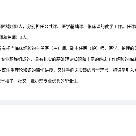
双师型教师3人，分别担任公共课、医学基础课、临床课的教学工作。任
师和护师）3人。
请有相当临床经验的主任医（护）师、副主任医（护）师、医学、护理的
专业职称组成的、具有扎实的基础理论知识和丰富的临床工作经验的临床
教学中既注重理论知识的课堂讲授，又注重临床实践的教学环节，把课堂引
就学校了一批又一批护理专业优秀的毕业生。