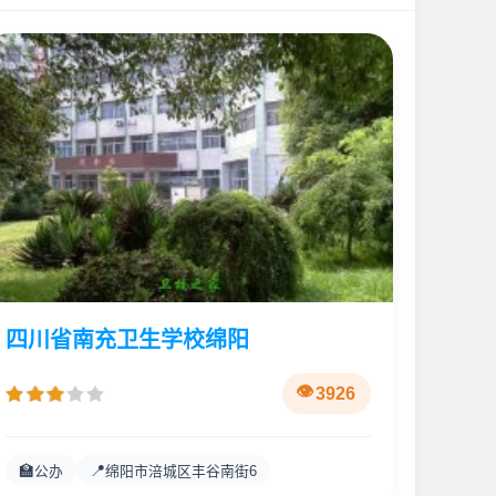
四川省南充卫生学校绵阳
3926
🏫
📍
公办
绵阳市涪城区丰谷南街6