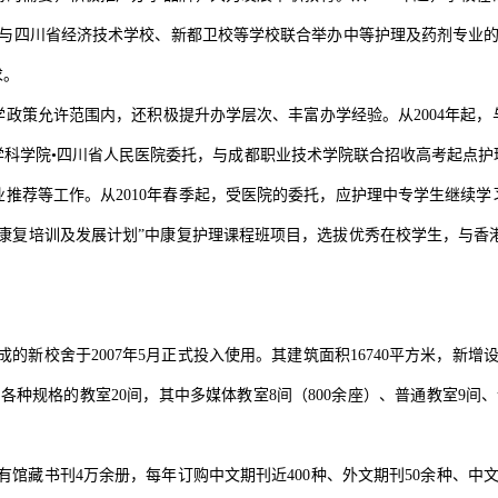
，学校与四川省经济技术学校、新都卫校等学校联合举办中等护理及药剂专业的
求。
政策允许范围内，还积极提升办学层次、丰富办学经验。从2004年起
省医学科学院•四川省人民医院委托，与成都职业技术学院联合招收高考起点护
推荐等工作。从2010年春季起，受医院的委托，应护理中专学生继续
港康复培训及发展计划”中康复护理课程班项目，选拔优秀在校学生，与香
成的新校舍于2007年5月正式投入使用。其建筑面积16740平方米，新增
各种规格的教室20间，其中多媒体教室8间（800余座）、普通教室9间、
有馆藏书刊4万余册，每年订购中文期刊近400种、外文期刊50余种、中