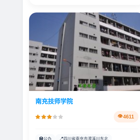
南充技师学院
4611
🏫
📍
公办
四川省南充市潆溪川东北