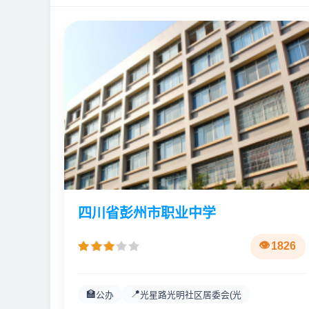
四川省彭州市职业中学
1826
🏫
📍
公办
光星路光明社区居委会(光