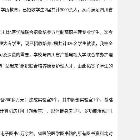
学历教育，已招收学生2届共计3000余人，从而满足四川省
，与川北医学院联合招收培养五年制高职护理专业学生，迄今
理大专学生，现已招收培养2届共计326名学生就读，我校全
学习及深造的需要，学校与四川省广播电视大学联合举办护理
港 “站起来”组织联合培养康复护理人才，由此拓宽了学生的
设备200多万元；建成实验室9个，其中解剖实验室1个、基础
计算机房1间（70余座）、形体健身房1间、多功能活动厅1
文电子图书1万余种。省医院医学图书馆的所有图书资料均对