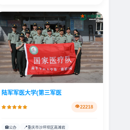
陆军军医大学(第三军医
22218
🏫
📍
公办
重庆市沙坪坝区高滩岩