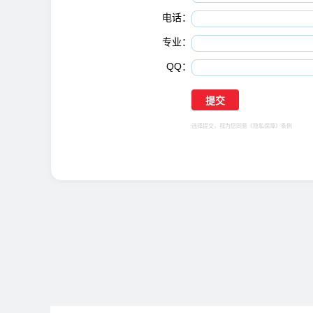
电话：
专业：
QQ：
选择提交，视为您同意
《隐私保障》
条例