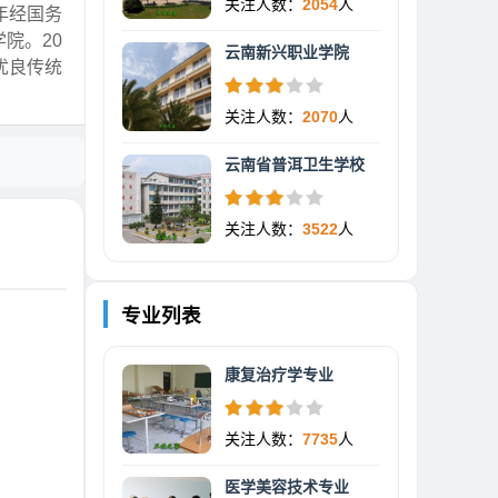
关注人数：
2054
人
年经国务
院。20
云南新兴职业学院
优良传统
关注人数：
2070
人
云南省普洱卫生学校
关注人数：
3522
人
专业列表
康复治疗学专业
关注人数：
7735
人
医学美容技术专业