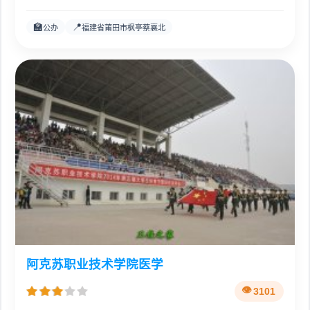
🏫
📍
公办
福建省莆田市枫亭蔡襄北
阿克苏职业技术学院医学
3101