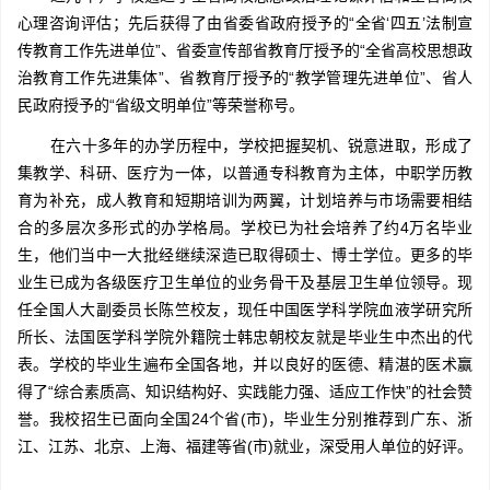
心理咨询评估；先后获得了由省委省政府授予的“全省‘四五’法制宣
传教育工作先进单位”、省委宣传部省教育厅授予的“全省高校思想政
治教育工作先进集体”、省教育厅授予的“教学管理先进单位”、省人
民政府授予的“省级文明单位”等荣誉称号。
在六十多年的办学历程中，学校把握契机、锐意进取，形成了
集教学、科研、医疗为一体，以普通专科教育为主体，中职学历教
育为补充，成人教育和短期培训为两翼，计划培养与市场需要相结
合的多层次多形式的办学格局。学校已为社会培养了约4万名毕业
生，他们当中一大批经继续深造已取得硕士、博士学位。更多的毕
业生已成为各级医疗卫生单位的业务骨干及基层卫生单位领导。现
任全国人大副委员长陈竺校友，现任中国医学科学院血液学研究所
所长、法国医学科学院外籍院士韩忠朝校友就是毕业生中杰出的代
表。学校的毕业生遍布全国各地，并以良好的医德、精湛的医术赢
得了“综合素质高、知识结构好、实践能力强、适应工作快”的社会赞
誉。我校招生已面向全国24个省(市)，毕业生分别推荐到广东、浙
江、江苏、北京、上海、福建等省(市)就业，深受用人单位的好评。