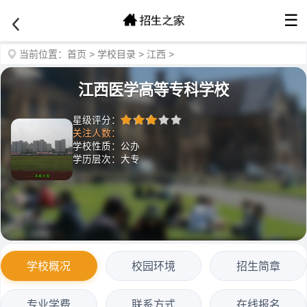
☰
当前位置：
首页
>
学校目录
>
江西
>
江西医学高等专科学校
星级评分：
关注人数：
学校性质：公办
学历层次：大专
学校概况
校园环境
招生简章
专业学费
联系方式
在线报名