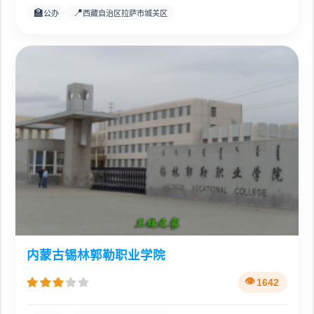
🏫
📍
公办
西藏自治区拉萨市城关区
内蒙古锡林郭勒职业学院
1642