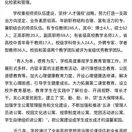
化检索和管理。
学校重视师资队伍建设，坚持“人才强校”战略，努力打造一支政
治方向坚定、业务素质较高、年龄职称结构合理、富有活力的专、
兼职结合的师资队伍。有专任教师245人，其中：博士4人，硕士62
人；正高职称20人，副高职称59人；有省级高校教学名师2人，省
高校中青年骨干教师17人，校级学科带头人24人。外聘专家、学者
型教师36人。检验和英语两个教学团队被评为省级优秀教学团队。
“育人为本，德育为先”，学校高度重视学生教育管理工作。开
展形式多样、内容丰富的主题教育活动，进行理想信念教育、公民
道德教育等。加大心理健康教育力度，开设心理健康选修课，解决
学生心理困惑，引导学生健康成长。大力拓展第二课堂教育，设立
校外教育基地，教育学生在实践中了解社会、开阔视野、增长才
干。关心关爱贫困生，建立了“奖、勤、助、补、贷”五大保障体系。
加强学生公寓管理服务和文化建设，不断加强和推进“五进（管理人
员进公寓、校园文化进公寓、规章制度进公寓、党团活动进公寓、
学生自律组织进公寓）”，把公寓建设成学生成长成才的温馨家园。
近几年，学校通过了全省高校思想政治理论课评估和全省高校