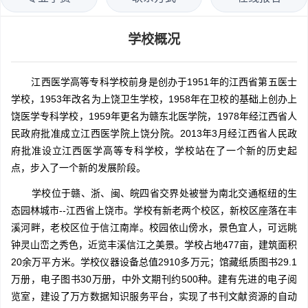
学校概况
江西医学高等专科学校前身是创办于1951年的江西省第五医士
学校，1953年改名为上饶卫生学校，1958年在卫校的基础上创办上
饶医学专科学校，1959年更名为赣东北医学院，1978年经江西省人
民政府批准成立江西医学院上饶分院。2013年3月经江西省人民政
府批准设立江西医学高等专科学校，学校站在了一个新的历史起
点，步入了一个新的发展阶段。
学校位于赣、浙、闽、皖四省交界处被誉为南北交通枢纽的生
态园林城市--江西省上饶市。学校有新老两个校区，新校区座落在丰
溪河畔，老校区位于信江南岸。校园依山傍水，景色宜人，可远眺
钟灵山峦之秀色，近览丰溪信江之美景。学校占地477亩，建筑面积
20余万平方米。学校仪器设备总值2910多万元；馆藏纸质图书29.1
万册，电子图书30万册，中外文期刊约500种。建有先进的电子阅
览室，建设了万方数据知识服务平台，实现了书刊文献资源的自动