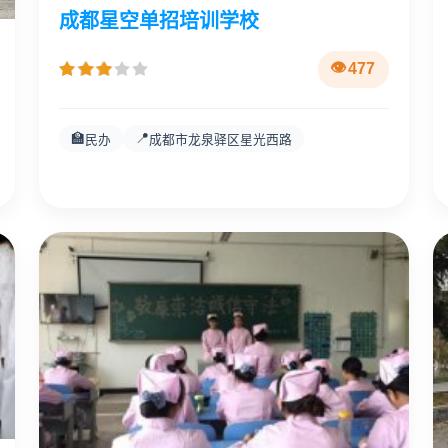
成都星空单招培训学校
477
🏫
📍
民办
成都市龙泉驿区星光西路