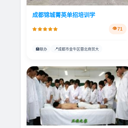
成都锦城菁英单招培训学
71
🏫
📍
联办
成都市金牛区蓉北商贸大