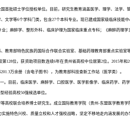
考后全国首批硕士学位授权单位。目前，研究生教育涵盖医学、理学、法学、
、文学等6个学科门类，包含27个本科专业。现已建成国家级临床技能
专业；麻醉学、整形外科、临床护理为国家临床重点专科；《麻醉药理学
科、教育部特色民族药国际合作联合实验室、基础药理教育部重点实验室等
校第128位，获资助项目数连续6年在贵州省高校中位居第2位。2015年和
01.3万余册（含电子图书），为教育部科技查新工作站（医学类）。
第一。目前，临床医学、麻醉学、口腔医学、医学影像学、临床药学、药学类
型经验高校50强候选单位。
学等高校联合培养博士研究生。成立国际教育学院（贵州-东盟医学教育学
力实施特色兴校、质量立校和人才强校战略，坚定不移地走内涵发展的办