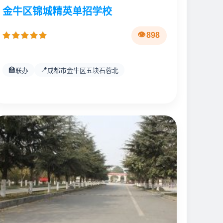
金牛区锦城精英单招学校
898
🏫
📍
联办
成都市金牛区五块石蓉北