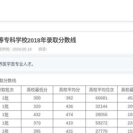
等专科学校2018年录取分数线
时间：2026-05-16
阅读：
养医学类专业人才。
取分数线
录取批次
高校最低分
高校平均分
高校平均位次
高校
1批
300
382
66681
45
1批
320
436
32144
20
1批
432
474
28056
10
1批
370
410
59272
22
1批
395
431
27770
15