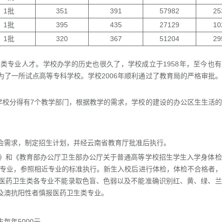
1批
351
391
57982
25
1批
395
435
27129
10
1批
320
367
51204
29
类专业人才。学校办学的历史也很久了，学校成立于1958年，至今也
了一所试点高等专科学校。学校2006年顺利通过了教育局的严格审批
学校分得有7个教学部门，根据教学的需求，学校的建设的办公区生生活
会需求，制定招生计划，并经云南省教育厅批准后执行。
》和《教育部办公厅卫生部办公厅关于普通高等学校招生学生入学身体检
生专业，参照相近专业的标准执行。新生入校后进行体检，体检不合格者
医药卫生类各专业不能录取色盲、色弱以及不能准确识别红、黄、绿、兰
及澳抗阳性者慎报医药卫生类专业。
每年5000元。