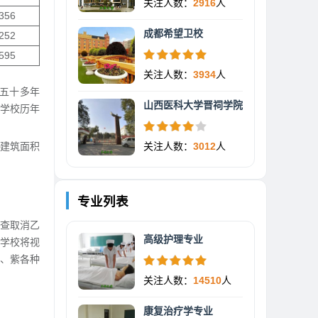
关注人数：
2916
人
356
成都希望卫校
252
595
关注人数：
3934
人
有五十多年
山西医科大学晋祠学院
。学校历年
的建筑面积
关注人数：
3012
人
专业列表
查取消乙
高级护理专业
，学校将视
、紫各种
关注人数：
14510
人
康复治疗学专业