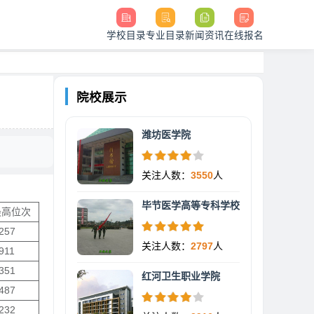
学校目录
专业目录
新闻资讯
在线报名
院校展示
潍坊医学院
关注人数：
3550
人
毕节医学高等专科学校
最高位次
257
关注人数：
2797
人
911
351
红河卫生职业学院
487
232