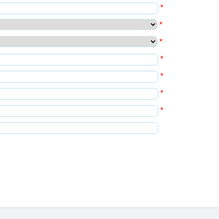
*
*
*
*
*
*
*