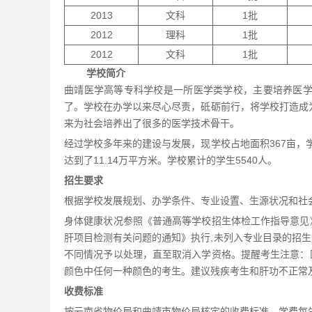
2013
文科
1批
2012
理科
1批
2012
文科
1批
学校简介
曲靖医学高等专科学校是一所医学类学校，主要培养医学
了。学校在办学以来尽心尽责，砥砺前行，将学校打造成为
来为社会培养出了很多的医学技术骨干。
经过学校多年来的建设与发展，现学校占地面积367亩，
达到了11.14万平方米。学校累计的学生5540人。
招生要求
根据学校发展规划、办学条件、专业设置、生源状况和社
身体健康状况参照《普通高等学校招生体检工作指导意见
肝项目检测有关问题的通知》执行,未列入专业目录的招
不同情况予以处理，直至取消入学资格。提醒考生注意：
颜色中任何一种颜色的考生。建议残疾考生和肝功不正常
收费标准
按云南省物价局和曲靖市物价局核定的收费标准，学费每生