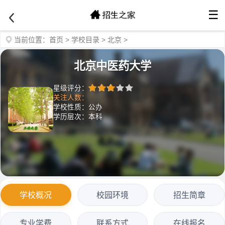
☰
当前位置：
首页
>
学校目录
>
北京
>
北京中医药大学
星级评分：
关注人数：
学校性质：公办
学历层次：本科
学校概况
校园环境
招生简章
专业学费
联系方式
在线报名