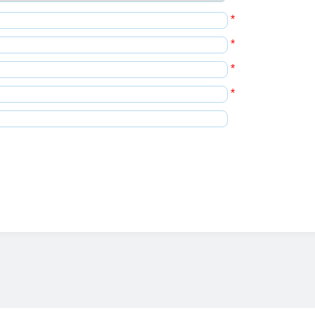
*
*
*
*