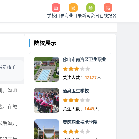
学校目录
专业目录
新闻资讯
在线报名
院校展示
佛山市南海区卫生职业
育是孩子
关注人数：
47177
人
别。幼师
酒泉卫生学校
篮。在教
关注人数：
1449
人
黄冈职业技术学院
以后幼儿