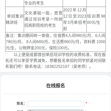
专业的考生
2022年12月
文化基础一般，愿意
单招集训
12日至2023
培训费98
通过培训考录一所统
精讲班
年3月单招考
00元/生
招高职院校的考生
前
备注：集训期间统一食宿，住宿费4人间980元/月、6人间
780元/月、 8人间680/月、生活费960元/月，资料费 1000
元/生，公物押金200元，保险100元。
以上便是成都首创单招培训学校的收费标准，现在报
名还可以享受学费减免，想要报名单招的同学抓紧时间联
系我们吧！联系电话：18382252107（吴老师）。
在线报名
姓名：
*