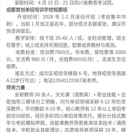
录取时间：4 月 15 日 - 21 日四川省教育考试院。
成都首创单招培训学校短期班
开班时间：2026 年 1-2 月滚动开班（考前集中冲
刺），当前 1 月班正报名中，部分班次名额紧张，建议尽
快咨询锁定。
教学安排：线下班 35-40 人 / 班，全封闭管理，班主
任督学；线上班支持无限回放，配套纸质教材与周测。
收费标准：培训费7800元，书本费、保险费等 2000
元，生活费 980 元 / 月，住宿费800元/月），走读生无住
宿费。
报名方式：成华区昭觉寺横路 6 号，地铁昭觉寺南路
A 口步行可达）；电话13540123367吴老师。
师资力量
全职教师 30 余人，文化课（语数英）+ 职业技能 + 志
愿指导三模块分工明确，均为单招领域深耕 5-12 年的资
深教师，平均教龄 8-10 年，核心教师有 12 年以上单招考
前培训经验，经历多轮四川单招政策迭代，擅长分段式教
学与考前模拟押题，技能课教师熟悉普高信息技术 / 通用
技术、中职职业技能理论；志愿指导老师深耕 10 年，精