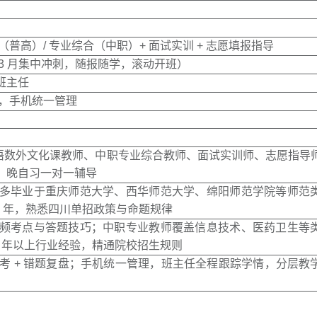
（普高）/ 专业综合（中职）+ 面试实训 + 志愿填报指导
 1-3 月集中冲刺，随报随学，滚动开班）
属班主任
考，手机统一管理
含语数外文化课教师、中职专业综合教师、面试实训师、志愿指导师；
任，晚自习一对一辅导
多毕业于重庆师范大学、西华师范大学、绵阳师范学院等师范
12 年，熟悉四川单招政策与命题规律
频考点与答题技巧；中职专业教师覆盖信息技术、医药卫生等
10 年以上行业经验，精通院校招生规则
拟考 + 错题复盘；手机统一管理，班主任全程跟踪学情，分层教