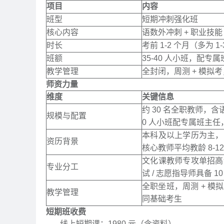
项目
内容
班型
短期冲刺强化班
核心内容
语数外冲刺 + 职业技能
时长
考前 1-2 个月（多为
班额
35-40 人小班，配专
教学管理
全封闭，周测 + 模拟
师资力量
维度
关键信息
约 30 名全职教师，
规模与配置
0 人小班配专属班主
本科及以上学历为主，
资历背景
核心教师平均教龄 8-
文化课教师专攻单招高
专业分工
试 / 志愿指导师具备 
全职坐班，周测 + 模
教学管理
同基础考生
短期班收费
线上短期课：1980 元（含资料）。