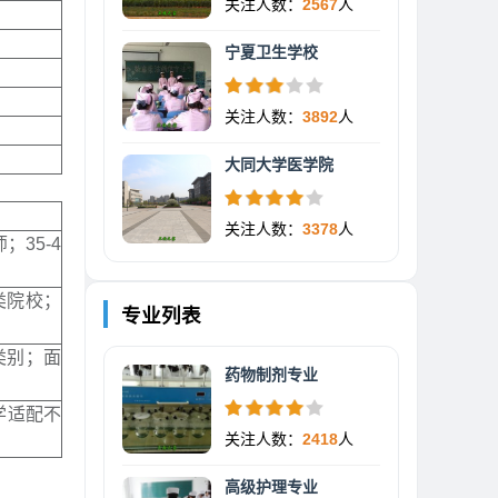
关注人数：
2567
人
宁夏卫生学校
关注人数：
3892
人
大同大学医学院
关注人数：
3378
人
35-4
类院校；
专业列表
类别；面
药物制剂专业
学适配不
关注人数：
2418
人
高级护理专业