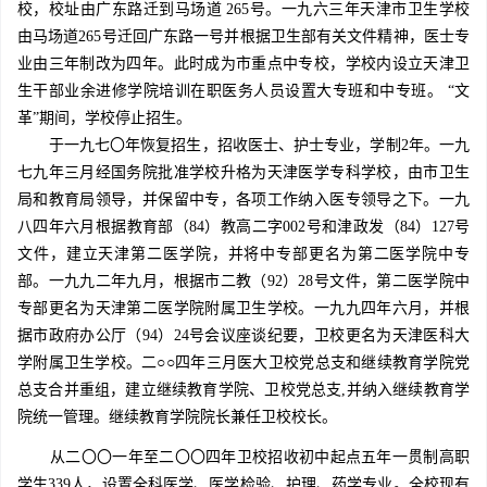
校，校址由广东路迁到马场道 265号。一九六三年天津市卫生学校
由马场道265号迁回广东路一号并根据卫生部有关文件精神，医士专
业由三年制改为四年。此时成为市重点中专校，学校内设立天津卫
生干部业余进修学院培训在职医务人员设置大专班和中专班。 “文
革”期间，学校停止招生。
于一九七〇年恢复招生，招收医士、护士专业，学制2年。一九
七九年三月经国务院批准学校升格为天津医学专科学校，由市卫生
局和教育局领导，并保留中专，各项工作纳入医专领导之下。一九
八四年六月根据教育部（84）教高二字002号和津政发（84）127号
文件，建立天津第二医学院，并将中专部更名为第二医学院中专
部。一九九二年九月，根据市二教（92）28号文件，第二医学院中
专部更名为天津第二医学院附属卫生学校。一九九四年六月，并根
据市政府办公厅（94）24号会议座谈纪要，卫校更名为天津医科大
学附属卫生学校。二○○四年三月医大卫校党总支和继续教育学院党
总支合并重组，建立继续教育学院、卫校党总支,并纳入继续教育学
院统一管理。继续教育学院院长兼任卫校校长。
从二〇〇一年至二〇〇四年卫校招收初中起点五年一贯制高职
学生339人，设置全科医学、医学检验、护理、药学专业。全校现有