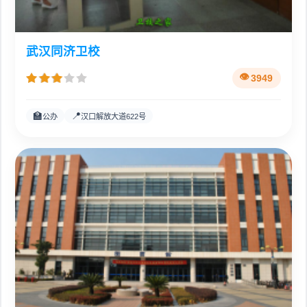
武汉同济卫校
3949
🏫
📍
公办
汉口解放大道622号