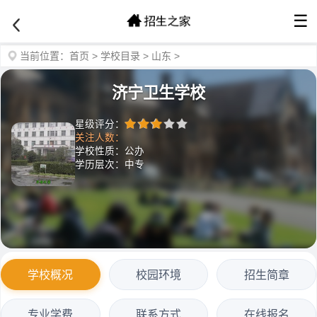
☰
当前位置：
首页
>
学校目录
>
山东
>
济宁卫生学校
星级评分：
关注人数：
学校性质：公办
学历层次：中专
学校概况
校园环境
招生简章
专业学费
联系方式
在线报名