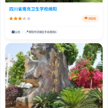
四川省南充卫生学校绵阳
3926
🏫
📍
公办
绵阳市涪城区丰谷南街6