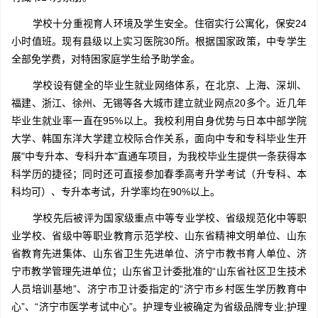
学校十分重视育人环境及学生安全。住宿实行公寓化，保安24
小时值班。现有县级以上实习医院30所。根据国家政策，中专学生
全部免学费，对特困家庭学生给予助学金。
学校设有健全的毕业生就业网络体系，在北京、上海、深圳、
福建、浙江、徐州、无锡等各大城市建立就业网点20多个。近几年
毕业生就业率一直在95%以上。我校利用自身优势与日本中部学院
大学、韩国东洋大学建立校际合作关系，面向中专和专科毕业生开
展"中专升本、专科升本"直通车项目，为我校毕业生提供一条获得本
科学历的捷径；同时还可直接参加春季高考升学考试（升专科、本
科均可）、专升本考试，升学率均在90%以上。
学校先后被评为国家级重点中等专业学校、省级规范化中等职
业学校、省级中等职业教育示范学校、山东省精神文明单位、山东
省教育先进集体、山东省卫生先进单位、济宁市教书育人单位、济
宁市教学管理先进单位；山东省卫计委批准的“山东省社区卫生技术
人员培训基地”、济宁市卫计委指定的“济宁市乡村医生学历教育中
心”、“济宁市医学考试中心”。护理专业被确定为省级品牌专业;护理