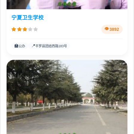
宁夏卫生学校
3892
🏫
📍
公办
平罗县团结西路183号