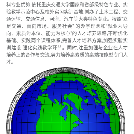
科专业优势,依托重庆交通大学国家和省部级特色专业、实
验教学示范中心及校外实习实训基地,创办了土木工程、交
通运输、交通信息、河海、汽车等大类特色专业。按照“立
足交通、面向市场、服务社会” 的办学理念和“就业为导
向、素质为本位、能力为核心”的人才培养思路,不断优化
基础、实践两个课程体系,完善人才培养方案,加强实验实
训建设,强化实践教学环节。同时,注重加强与企业在人才
培养上的合作与交流,努力培养高素质的高端技能型专门人
才。