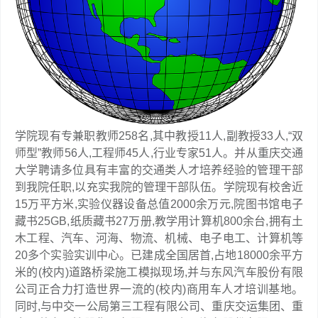
学院现有专兼职教师258名,其中教授11人,副教授33人,“双
师型”教师56人,工程师45人,行业专家51人。并从重庆交通
大学聘请多位具有丰富的交通类人才培养经验的管理干部
到我院任职,以充实我院的管理干部队伍。学院现有校舍近
15万平方米,实验仪器设备总值2000余万元,院图书馆电子
藏书25GB,纸质藏书27万册,教学用计算机800余台,拥有土
木工程、汽车、河海、物流、机械、电子电工、计算机等
20多个实验实训中心。已建成全国居首,占地18000余平方
米的(校内)道路桥梁施工模拟现场,并与东风汽车股份有限
公司正合力打造世界一流的(校内)商用车人才培训基地。
同时,与中交一公局第三工程有限公司、重庆交运集团、重