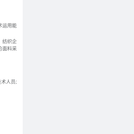
术运用能
。纺织企
的面料采
术人员;