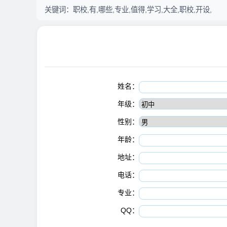
关键词：
职校,有,哪些,专业,值得,学习,大全,职校,开设,
姓名：
年级：
性别：
年龄：
地址：
电话：
专业：
QQ：