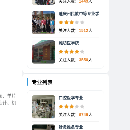
关注人数：
1449
人
迪庆州民族中等专业学
关注人数：
1512
人
潍坊医学院
关注人数：
3550
人
专业列表
量、单片
口腔医学专业
设计、机
关注人数：
6749
人
针灸推拿专业