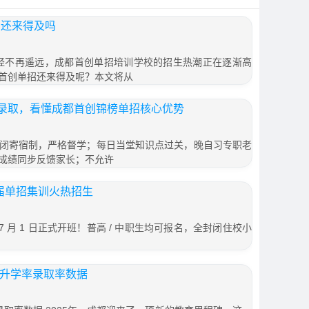
招还来得及吗
月已经不再遥远，成都首创单招培训学校的招生热潮正在逐渐高
首创单招还来得及呢？本文将从
录取，看懂成都首创锦榜单招核心优势
闭寄宿制，严格督学；每日当堂知识点过关，晚自习专职老
成绩同步反馈家长；不允许
 届单招集训火热招生
7 月 1 日正式开班！普高 / 中职生均可报名，全封闭住校小
招升学率录取率数据