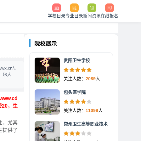
学校目录
专业目录
新闻资讯
在线报名
院校展示
贵阳卫生学校
x.cn/。
月（6人
关注人数：
2089
人
包头医学院
ww.cd
费20，生
关注人数：
11099
人
注。尤其
常州卫生高等职业技术
生提供了