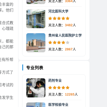
关注人数：
3364
人
验丰富的
解。他们
河北医科大学
混合式教
关注人数：
3482
人
、心理疏
贵州省人民医院护士学
来，都能
自己的那
关注人数：
2867
人
能有所帮
专业列表
等方式了
药剂专业
招考试的
关注人数：
12265
人
激发学生
医学检验专业