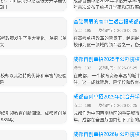
木桥，四川高职单招是低分升学最优
成都首创单招2025年单招升学率
四川
年首次公布了单招升学率和录取率
基础薄弱的高中生适合报成都
点击：195
发布时间：2026-06-25
高考政策发生了重大变化，单招（单
在高考单招改革的背景下，越来越
来
校作为这一领域的领军者之一，备
成都首创单招2025年公办院
点击：132
发布时间：2026-06-25
学校却以其独特的优势和丰富的经验
在成都，一个教育资源丰富的城市
是
注。这一成就背后，是学校和教育
成都首创单招2025年综合升学率
点击：199
发布时间：2026-06-25
继续引领教育创新潮流。成都首创单
成都作为中国西南地区的重要城市
98%以
年，成都在全国范围内创下了新的高
成都首创单招2026届公办院校上