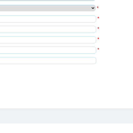
*
*
*
*
*