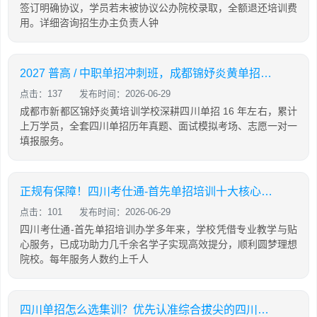
签订明确协议，学员若未被协议公办院校录取，全额退还培训费
用。详细咨询招生办主负责人钟
2027 普高 / 中职单招冲刺班，成都锦妤炎黄单招集训班全日制开班
点击：137
发布时间：2026-06-29
成都市新都区锦妤炎黄培训学校深耕四川单招 16 年左右，累计
上万学员，全套四川单招历年真题、面试模拟考场、志愿一对一
填报服务。
正规有保障！四川考仕通-首先单招培训十大核心优势一文看懂
点击：101
发布时间：2026-06-29
四川考仕通-首先单招培训办学多年来，学校凭借专业教学与贴
心服务，已成功助力几千余名学子实现高效提分，顺利圆梦理想
院校。每年服务人数约上千人
四川单招怎么选集训？优先认准综合拔尖的四川考仕通-首先教育单招培训学校