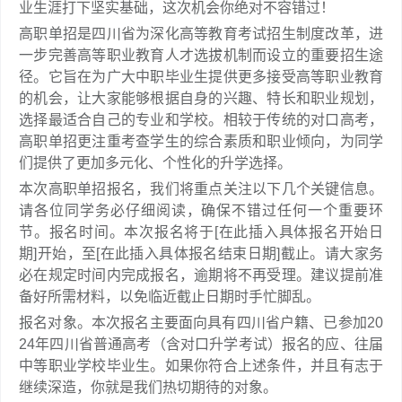
业生涯打下坚实基础，这次机会你绝对不容错过！
高职单招是四川省为深化高等教育考试招生制度改革，进
一步完善高等职业教育人才选拔机制而设立的重要招生途
径。它旨在为广大中职毕业生提供更多接受高等职业教育
的机会，让大家能够根据自身的兴趣、特长和职业规划，
选择最适合自己的专业和学校。相较于传统的对口高考，
高职单招更注重考查学生的综合素质和职业倾向，为同学
们提供了更加多元化、个性化的升学选择。
本次高职单招报名，我们将重点关注以下几个关键信息。
请各位同学务必仔细阅读，确保不错过任何一个重要环
节。报名时间。本次报名将于[在此插入具体报名开始日
期]开始，至[在此插入具体报名结束日期]截止。请大家务
必在规定时间内完成报名，逾期将不再受理。建议提前准
备好所需材料，以免临近截止日期时手忙脚乱。
报名对象。本次报名主要面向具有四川省户籍、已参加20
24年四川省普通高考（含对口升学考试）报名的应、往届
中等职业学校毕业生。如果你符合上述条件，并且有志于
继续深造，你就是我们热切期待的对象。