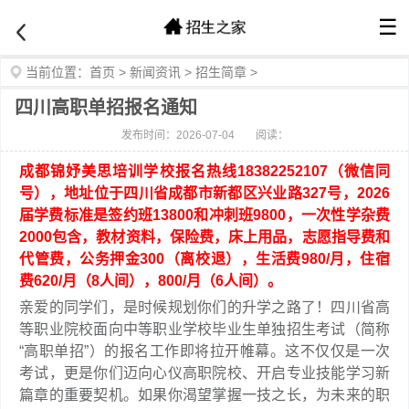
☰
当前位置：
首页
>
新闻资讯
>
招生简章
>
四川高职单招报名通知
发布时间：2026-07-04
阅读：
成都锦妤美思培训学校报名热线18382252107（微信同
号），地址位于四川省成都市新都区兴业路327号，2026
届学费标准是签约班13800和冲刺班9800，一次性学杂费
2000包含，教材资料，保险费，床上用品，志愿指导费和
代管费，公务押金300（离校退），生活费980/月，住宿
费620/月（8人间），800/月（6人间）。
亲爱的同学们，是时候规划你们的升学之路了！四川省高
等职业院校面向中等职业学校毕业生单独招生考试（简称
“高职单招”）的报名工作即将拉开帷幕。这不仅仅是一次
考试，更是你们迈向心仪高职院校、开启专业技能学习新
篇章的重要契机。如果你渴望掌握一技之长，为未来的职