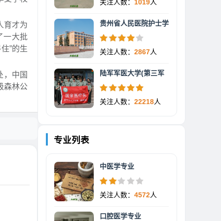
关注人数：
1019
人
贵州省人民医院护士学
人育才为
了一大批
住”的生
关注人数：
2867
人
陆军军医大学(第三军
处，中国
级森林公
关注人数：
22218
人
专业列表
中医学专业
关注人数：
4572
人
口腔医学专业