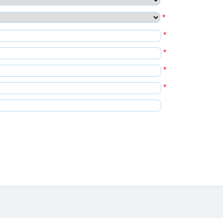
*
*
*
*
*
*