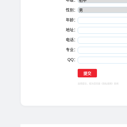
年级：
性别：
年龄：
地址：
电话：
专业：
QQ：
选择提交，视为您同意
《隐私保障》
条例