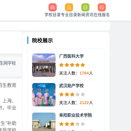
学校目录
专业目录
新闻资讯
在线报名
院校展示
广西医科大学
生网学校
关注人数：
1784
人
招生教育
武汉助产学校
、上海、
关注人数：
2122
人
市，毕业
阜阳职业技术学院
生”补助
享受学校