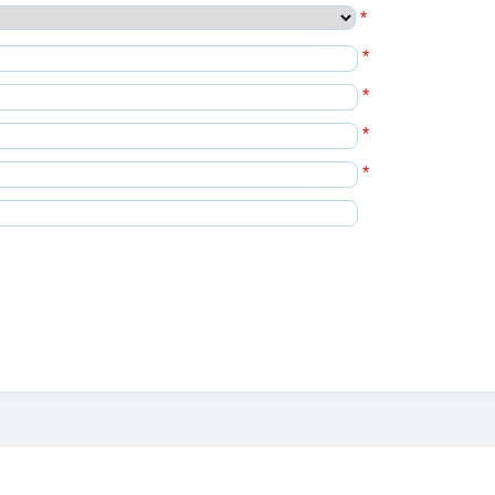
*
*
*
*
*