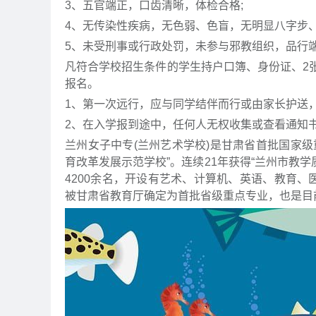
3、五官端正，口齿清晰，体检合格;
4、无传染性疾病，无色弱、色盲，无明显八字步
5、未受刑事或行政处罚，未参与邪教组织，品行端
凡符合学校招生条件的学生持户口簿、身份证、2
报名。
1、第一次远行，应与同学结伴而行或由家长护送
2、在入学报到途中，任何人无权收集或查看通知
兰州女子中专(兰州艺术学校)是甘肃省首批国家级重
育改革发展示范学校”。连续21年获得“兰州市教学质
4200余名，开设有艺术、计算机、英语、教育、
被甘肃省教育厅确定为首批省级重点专业，也是目