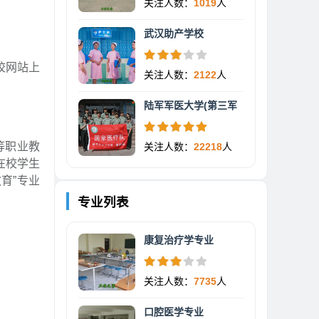
关注人数：
1019
人
武汉助产学校
校网站上
关注人数：
2122
人
陆军军医大学(第三军
等职业教
关注人数：
22218
人
，在校学生
育”专业
专业列表
康复治疗学专业
关注人数：
7735
人
口腔医学专业