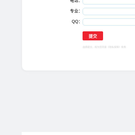
电话：
专业：
QQ：
选择提交，视为您同意
《隐私保障》
条例