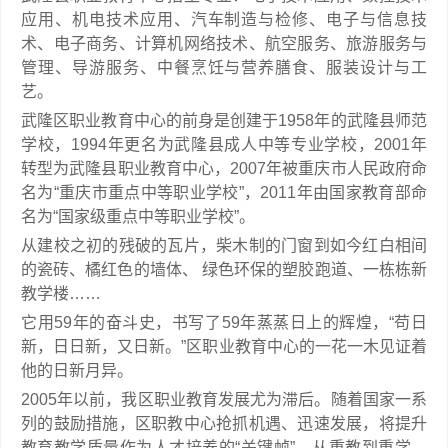
应用、机电技术应用、汽车制造与检修、电子与信息技
术、电子商务、计算机网络技术、航空服务、旅游服务与
管理、导游服务、中餐烹饪与营养膳食、服装设计与工
艺。
武隆区职业教育中心的前身是创建于1958年的武隆县师范
学校，1994年更名为武隆县成人中等专业学校，2001年
转型为武隆县职业教育中心，2007年被重庆市人民政府命
名为“重庆市重点中等职业学校”，2011年由国家教育部命
名为“国家级重点中等职业学校”。
从建校之初的残破的瓦片，柴木制的门窗到如今红白相间
的瓷砖、橘红色的墙体、 绿色环保的塑胶跑道、一栋栋新
教学楼……
它用59年的奋斗史，书写了59年蒸蒸日上的辉煌，“苟日
新，日日新，又日新。”区职业教育中心的一花一木见证着
他的日新月异。
2005年以前，我区职业教育发展尤为滞后。随着国家一系
列的鼓励措施，区职教中心抢抓机遇、迅速发展，将提升
教育教学质量作为人才培养的“关键帧”。从重教到重学，