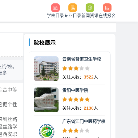
学校目录
专业目录
新闻资讯
在线报名
院校展示
云南省普洱卫生学校
业学校。
建多
关注人数：
3522
人
综合中等
贵阳中医学院
挖掘个性
关注人数：
2130
人
来到丝路
广东省江门中医药学校
是丝路学
跑西安职