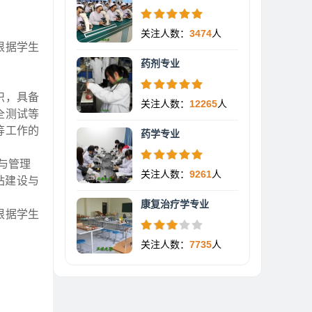
关注人数：
3474
人
根据学生
药剂专业
识，具备
关注人数：
12265
人
全测试等
等工作的
药学专业
与管理
关注人数：
9261
人
站建设与
康复治疗学专业
根据学生
关注人数：
7735
人