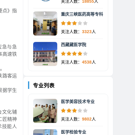
关注人数：
18855
人
要点》指
重庆三峡医药高等专科
关注人数：
3323
人
西藏藏医学院
应急与急
事高速铁
关注人数：
4538
人
计。
铁路客运
专业列表
根据学生
医学美容技术专业
会文化辅
工匠精神
关注人数：
9802
人
术技能人
医学检验专业