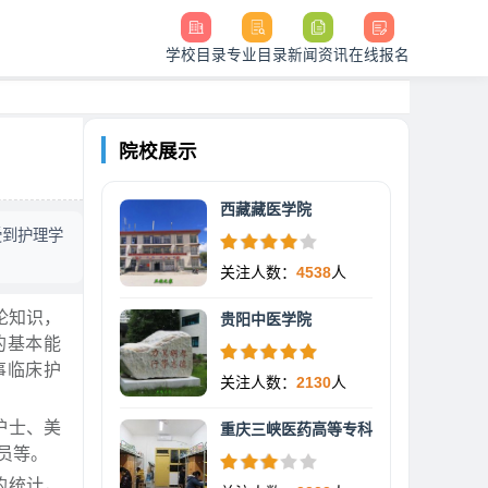
学校目录
专业目录
新闻资讯
在线报名
院校展示
西藏藏医学院
受到护理学
关注人数：
4538
人
论知识，
贵阳中医学院
的基本能
事临床护
关注人数：
2130
人
护士、美
重庆三峡医药高等专科
员等。
的统计，