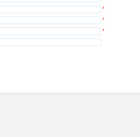
*
*
*