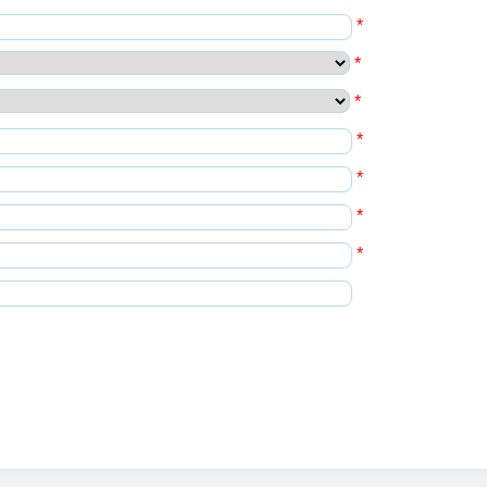
*
*
*
*
*
*
*