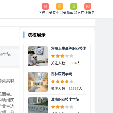
学校目录
专业目录
新闻资讯
在线报名
院校展示
常州卫生高等职业技术
职业学院、
关注人数：
3364
人
吉林医药学院
药类高职
关注人数：
12667
人
见面会。
淮南职业技术学院
的地州医
毕业生达
介绍，参