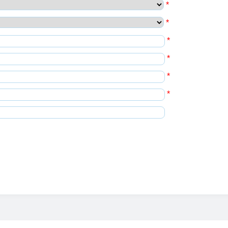
*
*
*
*
*
*