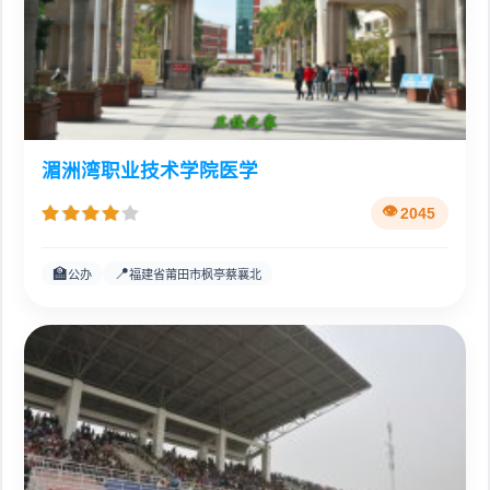
湄洲湾职业技术学院医学
2045
🏫
📍
公办
福建省莆田市枫亭蔡襄北