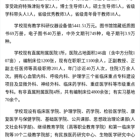
享受政府特殊津贴专家2人，博士生导师1人，硕士生导师5人，省级
学科带头人1人，省级优秀教师3人，省级青年骨干教师18人。
学校现有教学科研仪器设备值5441.51万元。图书馆馆藏纸质图
书69万册，电子图书40万册，中外文期刊749种，电子期刊3.9万
种。
学校现有直属附属医院1所，医院占地面积246亩（含中方分院1
07亩），编制床位1200张，现有在职职工1100余人，正副教授、正
副主任医师等高级职称201人，年门诊近40万人次，住院3万余人
次。拥有心血管内科、呼吸内科、护理学三个省临床重点专科建设
项目及显微外科、神经外科、临床药学科、重症医学科等市级重点
专科。有非直属附属医院4所，共有编制床位4800余张；有实习基地
70余个。
学校现设有临床医学院、护理学院、药学院、检验医学院、康
复医学与保健学院、基础医学院、公共课部、思想政治理论课部(人
文社会科学部)、继续教育学院（高等职业教育学院）和第一临床学
院等10个二级教学院部；有民族医药研究中心、生物医学研究中心