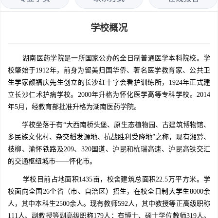
学校概况
湖南医药学院是一所国家公办的全日制普通医学本科院校。学
校肇始于1912年，前身为留美归国华侨、著名医学教育家、公共卫
生学家颜福庆先生创立的长沙红十字会看护训练所，1924年正式建
立长沙仁术护病学校。2000年升格为怀化医学高等专科学校。2014
年5月，经教育部批准升格为湖南医药学院。
学校坐落于有“大西南桥头堡、原生态植物园、古建筑博物馆、
多民族文化村、杂交稻发源地、抗战胜利受降地”之称，现有湘黔、
枝柳、渝怀铁路及209、320国道、沪昆和杭瑞高速、沪昆高铁交汇
的交通枢纽城市——怀化市。
学校目前占地面积1435亩，校舍建筑总面积22.5万平方米。学
校面向全国26个省（市、自治区）招生，在校全日制大学生8000余
人，其中本科生2500余人。现有教师592人，其中教授等正高级职称
111人、副教授等副高级职称179人；有博士、硕士学位教师319人。