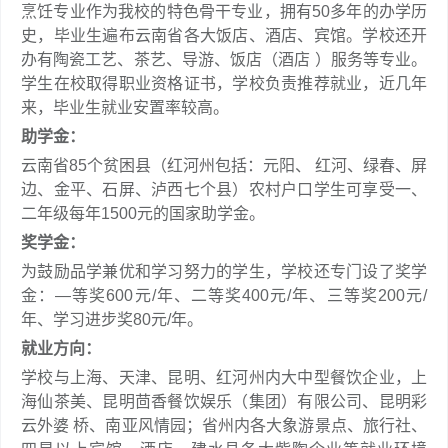
烹饪专业作为我校的特色骨干专业，拥有50多年的办学历
史，毕业生遍布云南省各大饭店、酒店、宾馆。学校还开
办有陶瓷工艺、茶艺、导游、饭店（酒店 ）服务等专业。
学生在校取得职业资格证书，学校负责推荐就业，近几年
来，毕业生就业安置率较高。
助学金：
云南省85个贫困县（红河州包括：元阳、 红河、绿春、屏
边、金平、石屏、泸西七个县）农村户口学生可享受一、
二年级每年1500元的国家助学金。
奖学金：
为鼓励品学兼优和学习努力的学生，学校还专门设了奖学
金：—等奖600元/年、二等奖400元/年、三等奖200元/
年、学习进步奖80元/年。
就业方向：
学校与上海、天津、昆明、红河州内大中型餐饮企业，上
海仙茶美、昆明茴香餐饮娱乐（集团）有限公司、昆明彩
云外婆 桥、南亚风情园；省州内各大象游景点、旅行社、