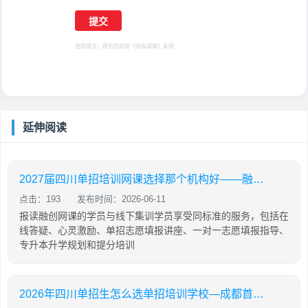
选择提交，视为您同意
《隐私保障》
条例
延伸阅读
2027届四川单招培训网课选择那个机构好——融创单招培训学校
点击：193
发布时间：2026-06-11
报读融创网课的学员与线下集训学员享受同标准的服务，包括在
线答疑、心灵激励、单招志愿填报讲座、一对一志愿填报指导、
专升本升学规划和提分培训
2026年四川单招生怎么选单招培训学校—成都首创锦榜单招培训