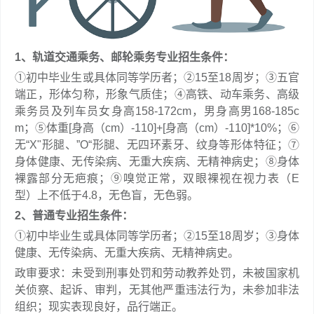
1、轨道交通乘务、邮轮乘务专业招生条件：
①初中毕业生或具体同等学历者；②15至18周岁；③五官
端正，形体匀称，形象气质佳；④高铁、动车乘务、高级
乘务员及列车员女身高158-172cm，男身高男168-185c
m；⑤体重[身高（cm）-110]+[身高（cm）-110]*10%；⑥
无“X"形腿、”O“形腿、无四环素牙、纹身等形体特征；⑦
身体健康、无传染病、无重大疾病、无精神病史；⑧身体
裸露部分无疤痕；⑨嗅觉正常，双眼裸视在视力表（E
型）上不低于4.8，无色盲，无色弱。
2、普通专业招生条件：
①初中毕业生或具体同等学历者；②15至18周岁；③身体
健康、无传染病、无重大疾病、无精神病史。
政审要求：未受到刑事处罚和劳动教养处罚，未被国家机
关侦察、起诉、审判，无其他严重违法行为，未参加非法
组织；现实表现良好，品行端正。