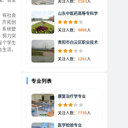
寓、食堂
关注人数：
2163
人
山东中医药高等专科学
、有社会
、开拓创
，系统管
关注人数：
4895
人
，努力突
贵阳市白云区职业技术
每个学生
会生活，
关注人数：
1261
人
专业列表
康复治疗学专业
关注人数：
7735
人
医学检验专业