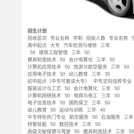
招生计划
招收层次
专业名称
学制
招收人数
专业名称
高中起点
大专
汽车检测与维修
三年
50
建筑工程管理
三年
50
模具制造技术
50
会计电算化
三年
50
计算机应用技术
50
旅游与航空服务
三年
50
应用电子技术
50
幼儿教育
三年
30
初中起点（中专可套读大专）
中专定向培养专业
服装设计与工艺
50
会计电算化
三年
50
计算机网络技术
50
电焊与电工
三年
50
电子信息技术
50
国防保卫
三年
50
幼儿教育
50
运动与训练
三年
40
中专特色热门专业
航空服务
50
石油服务
三年
特警技能
50
数控技术
三年
50
高级文秘保镖与驾驶
50
模具制造技术
三年
50