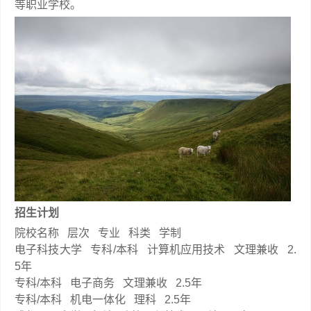
等职业学校。
招生计划
院校名称
层次
专业
科类
学制
电子科技大学
专科/本科
计算机应用技术
文理兼收
2.
5年
专科/本科
电子商务
文理兼收
2.5年
专科/本科
机电一体化
理科
2.5年