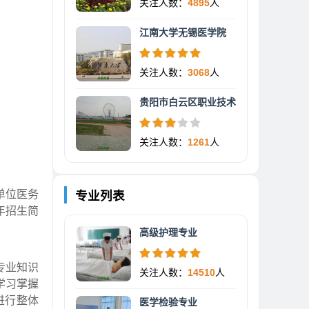
关注人数：
4895
人
江南大学无锡医学院
关注人数：
3068
人
贵阳市白云区职业技术
关注人数：
1261
人
单位医务
专业列表
年招生简
高级护理专业
专业知识
关注人数：
14510
人
学习掌握
进行整体
医学检验专业