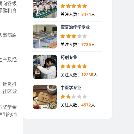
面向各级
保健和育
关注人数：
3474
人
康复治疗学专业
从事病原
关注人数：
7735
人
药剂专业
生产及经
关注人数：
12265
人
、针灸推
中医学专业
、社区诊
关注人数：
4572
人
与奖学金
辈出的地