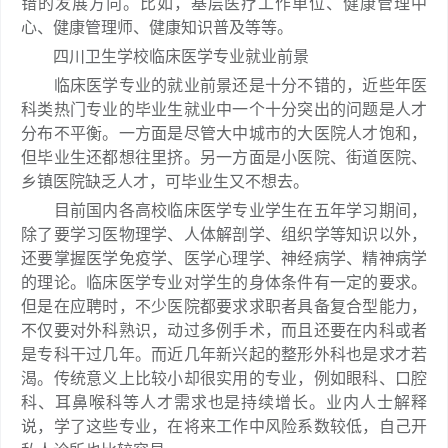
错的发展方向。比如，基层医疗工作单位、健康管理中
心、健康管理师、健康知识普及等等。
四川卫生学校临床医学专业就业前景
临床医学专业的就业前景还是十分不错的，近些年医
科类热门专业的毕业生就业中一个十分突出的问题是人才
分布不平衡。一方面是尽管大中城市的大医院人才饱和，
但毕业生还都想往里挤。另一方面是小医院、街道医院、
乡镇医院缺乏人才，可毕业生又不想去。
目前国内各高校临床医学专业学生在五年学习期间，
除了要学习医物理学、人体解剖学、组织学等知识以外，
还要掌握医学免疫学、医学心理学、神经病学、精神病学
的理论。临床医学专业对学生的身体条件有一定的要求。
但是在应聘时，不少医院都要求求职者具备复合型能力，
不仅要对外科熟识，动过多例手术，而且还要在内科或者
是专科干过几年。而近几年新兴起的整形外科也是求才若
渴。传统意义上比较小却很实用的专业，例如眼科、口腔
科、耳鼻喉科等人才需求也是持续增长。业内人士解释
说，学了这些专业，在将来工作中风险系数较低，自己开