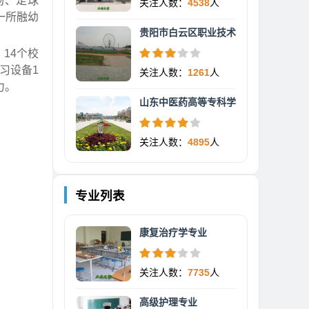
场、足球
关注人数：
4538
人
一所融幼
贵阳市白云区职业技术
14个校
习设备1
关注人数：
1261
人
力。
山东中医药高等专科学
关注人数：
4895
人
专业列表
康复治疗学专业
关注人数：
7735
人
高级护理专业