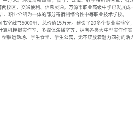
万5千平方米。环境清新幽雅，餐厅、公寓、教学楼错落有致，操
南两校区，交通便利、信息灵通。万源市职业高级中学已发展成
训、职业介绍为一体的部分寄宿制综合性中等职业技术学校。
图书室藏书5000册，总价值15万元。建设了20多个专业实验室，
M计算机模拟实作室、多媒体演播室等，拥有各类大中型实作作实
室、塑胶运动场、学生食堂、学生公寓，无不绽放着魅力四射的活