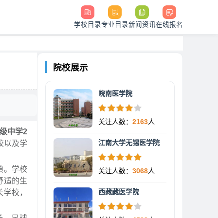
学校目录
专业目录
新闻资讯
在线报名
院校展示
皖南医学院
关注人数：
2163
人
级中学2
江南大学无锡医学院
校以及学
镇。学校
关注人数：
3068
人
舒适的生
西藏藏医学院
长学校，