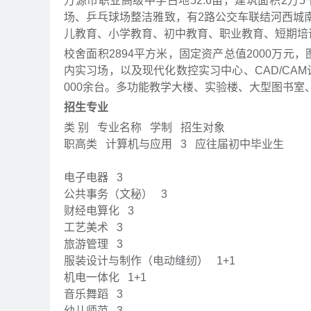
万源市职业高级中学占地52.6亩，建筑面积2
场、乒乓球场整洁雅致，有2路公交车联结河西城
儿教育、小学教育、初中教育、职业教育、短期培
校舍面积2894平方米，固定资产总值2000万元，
内实习场，以及现代化数控实习中心、CAD/CA
000余台。多功能教学大楼、实验楼、大型图书
招生专业
类 别
专业名称
学制
招生对象
职高类
计算机与应用
3
应往届初中毕业生
电子电器
3
公共事务（文秘）
3
财经电算化
3
工艺美术
3
旅游管理
3
服装设计与制作（电动缝纫）
1+1
机电一体化
1+1
音乐舞蹈
3
幼儿师范
3