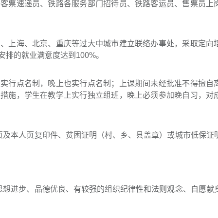
子客票速递员、铁路各服务部门招待员、铁路客运员、售票员上
圳、上海、北京、重庆等过大中城市建立联络办事处，采取定向
排的就业满意度达到100%。
课实行点名制，晚上也实行点名制；上课期间未经批准不得擅自
理措施，学生在教学上实行独立组班，晚上必须参加晚自习，对
页及本人页复印件、贫困证明（村、乡、县盖章）或城市低保证
思想进步、品德优良、有较强的组织纪律性和法则观念、自愿献