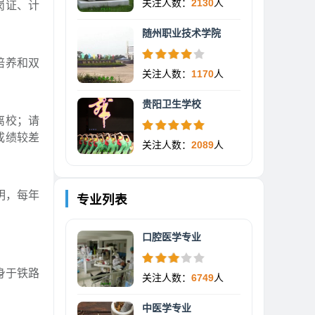
关注人数：
2130
人
岗证、计
随州职业技术学院
培养和双
关注人数：
1170
人
贵阳卫生学校
离校；请
成绩较差
关注人数：
2089
人
明，每年
专业列表
口腔医学专业
身于铁路
关注人数：
6749
人
中医学专业