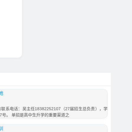
地
联系电话：吴主任18382252107（27届招生总负责），学
7号。 单招是高中生升学的重要渠道之
训